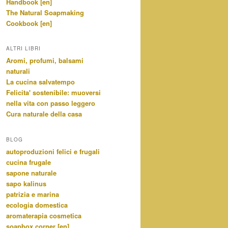
Handbook [en]
The Natural Soapmaking
Cookbook [en]
ALTRI LIBRI
Aromi, profumi, balsami
naturali
La cucina salvatempo
Felicita' sostenibile: muoversi
nella vita con passo leggero
Cura naturale della casa
BLOG
autoproduzioni felici e frugali
cucina frugale
sapone naturale
sapo kalinus
patrizia e marina
ecologia domestica
aromaterapia cosmetica
soapbox corner [en]