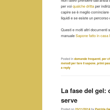
Non fatevi prendere dall’ansi
per voi
qualche dritta
per indiri
capire se è meglio cominciare 
liquidi e se esiste un percorso
Questi e molti altri documenti s
manuale
Sapone fatto in cas
Posted in
domande frequenti
,
per ch
metodi per fare il sapone
,
primi pas
a reply
La fase del gel:
serve
Posted on
23/11/2014
by
Patrizia G