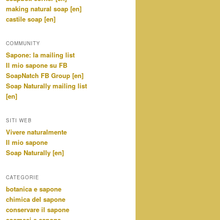
making natural soap [en]
castile soap [en]
COMMUNITY
Sapone: la mailing list
Il mio sapone su FB
SoapNatch FB Group [en]
Soap Naturally mailing list
[en]
SITI WEB
Vivere naturalmente
Il mio sapone
Soap Naturally [en]
CATEGORIE
botanica e sapone
chimica del sapone
conservare il sapone
cosmesi e sapone