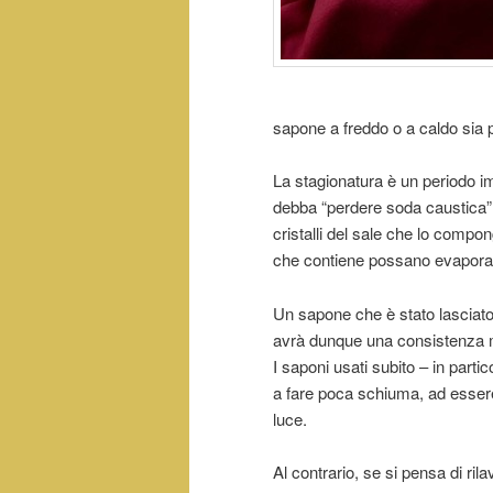
sapone a freddo o a caldo sia 
La stagionatura è un periodo 
debba “perdere soda caustica” 
cristalli del sale che lo compo
che contiene possano evapora
Un sapone che è stato lasciato
avrà dunque una consistenza m
I saponi usati subito – in part
a fare poca schiuma, ad essere
luce.
Al contrario, se si pensa di ri