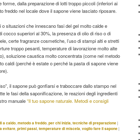
 forme, dalla preparazione di lotti troppo piccoli (inferiori ai
to freddo nel locale dove il sapone viene lasciato riposare.
i o situazioni che innescano fasi del gel molto calde e
o di cocco superiori al 30%, la presenza di olio di riso o di
ele, certe fragranze cosmetiche, l’uso di stampi alti e stretti
erture troppo pesanti, temperature di lavorazione molto alte
do), soluzione caustica molto concentrata (come nel metodo
to caldi (perché è estate o perché la pasta di sapone viene
ore).
iso”, il sapone può gonfiarsi e traboccare dallo stampo nel
te le fasi della saponificazione, le reazioni degli ingredienti
nostro manuale
“Il tuo sapone naturale. Metodi e consigli
i a caldo
,
metodo a freddo
,
per chi inizia
,
tecniche di preparazione
|
da evitare
,
primi passi
,
temperature di miscela
,
voglio fare il sapone
|