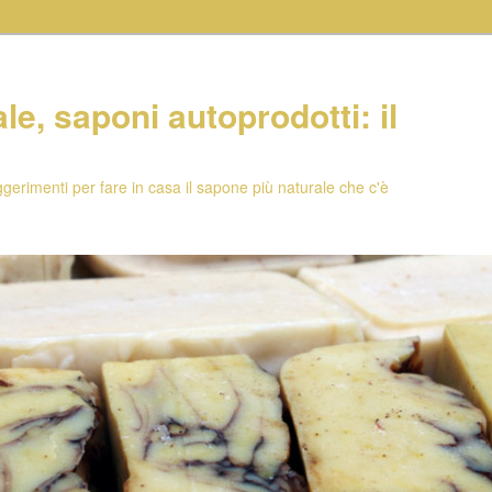
e, saponi autoprodotti: il
uggerimenti per fare in casa il sapone più naturale che c'è