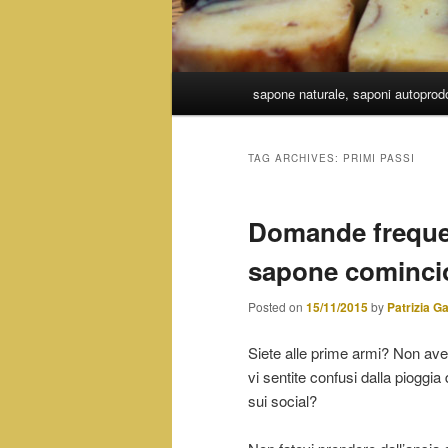
Main
sapone naturale, saponi autoprodot
Skip
Skip
menu
to
to
TAG ARCHIVES:
PRIMI PASSI
primary
secondary
Domande frequen
content
content
sapone cominci
Posted on
15/11/2015
by
Patrizia G
Siete alle prime armi? Non av
vi sentite confusi dalla pioggia
sui social?