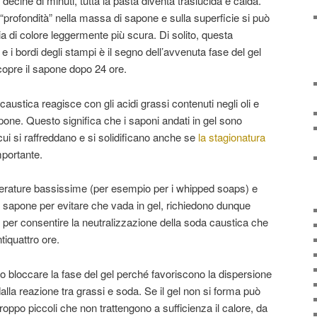
 decine di minuti, tutta la pasta diventa traslucida e calda.
in “profondità” nella massa di sapone e sulla superficie si può
 di colore leggermente più scura. Di solito, questa
o e i bordi degli stampi è il segno dell’avvenuta fase del gel
opre il sapone dopo 24 ore.
caustica reagisce con gli acidi grassi contenuti negli oli e
pone. Questo significa che i saponi andati in gel sono
cui si raffreddano e si solidificano anche se
la stagionatura
mportante.
mperature bassissime (per esempio per i whipped soaps) e
 di sapone per evitare che vada in gel, richiedono dunque
i per consentire la neutralizzazione della soda caustica che
tiquattro ore.
o bloccare la fase del gel perché favoriscono la dispersione
alla reazione tra grassi e soda. Se il gel non si forma può
roppo piccoli che non trattengono a sufficienza il calore, da