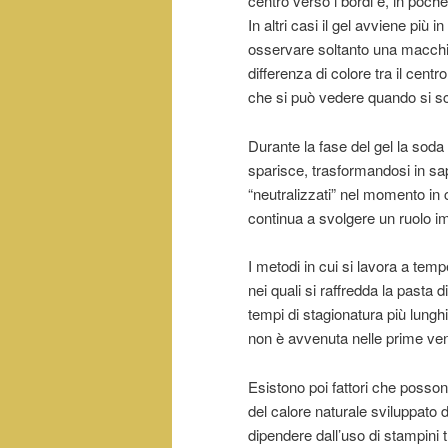
centro verso i bordi e, in poche
In altri casi il gel avviene più 
osservare soltanto una macchia
differenza di colore tra il centr
che si può vedere quando si sc
Durante la fase del gel la soda 
sparisce, trasformandosi in sa
“neutralizzati” nel momento in 
continua a svolgere un ruolo i
I metodi in cui si lavora a te
nei quali si raffredda la pasta
tempi di stagionatura più lungh
non è avvenuta nelle prime ven
Esistono poi fattori che posson
del calore naturale sviluppato d
dipendere dall’uso di stampini t