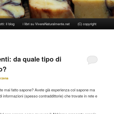
ti: il blog
i libri su VivereNaturalmente.net
(C) copyright
ti: da quale tipo di
o?
arzena
ete mai fatto sapone? Avete già esperienza col sapone ma
 di informazioni (spesso contraddittorie) che trovate in rete e