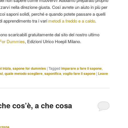
a del non sapere come muovervi! Abbiamo preparato proprio
zzarvi nella direzione giusta. Così avrete un aiuto in più per
coi saponi solidi, perché e quando potete passare a quelli
 di apprendimento tra i vari
metodi a freddo e a caldo
.
ono scaricabili gratuitamente dal sito del nostro ultimo
a For Dummies
, Edizioni Ulrico Hoepli Milano.
i inizia
,
sapone for dummies
|
Tagged
imparare a fare il sapone
,
si
,
quale metodo scegliere
,
saponifica
,
voglio fare il sapone
|
Leave
 che cos’è, a che cosa
arzena