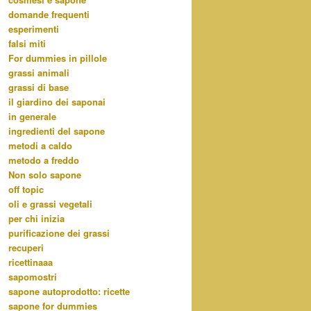
domande frequenti
esperimenti
falsi miti
For dummies in pillole
grassi animali
grassi di base
il giardino dei saponai
in generale
ingredienti del sapone
metodi a caldo
metodo a freddo
Non solo sapone
off topic
oli e grassi vegetali
per chi inizia
purificazione dei grassi
recuperi
ricettinaaa
sapomostri
sapone autoprodotto: ricette
sapone for dummies