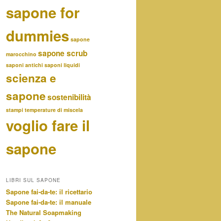
sapone for
dummies
sapone
sapone scrub
marocchino
saponi antichi
saponi liquidi
scienza e
sapone
sostenibilità
stampi
temperature di miscela
voglio fare il
sapone
LIBRI SUL SAPONE
Sapone fai-da-te: il ricettario
Sapone fai-da-te: il manuale
The Natural Soapmaking