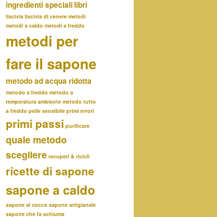
ingredienti speciali
libri
liscivia
liscivia di cenere
metodi
metodi a caldo
metodi a freddo
metodi per
fare il sapone
metodo ad acqua ridotta
metodo a freddo
metodo a
temperatura ambiente
metodo tutto
a freddo
pelle sensibile
primi errori
primi passi
purificare
quale metodo
scegliere
recuperi & ricicli
ricette di sapone
sapone a caldo
sapone al cocco
sapone artigianale
sapone che fa schiuma