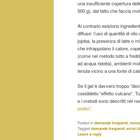
una insufficiente copertura delle
500 g), dal fatto che faccia mol
Al contrario esistono ingredient
diffuse: l’uso di quantità di oli
jojoba, la presenza di latte o mi
che intrappolano il calore, cop
(come nel metodo tutto a fred
ad acqua ridotta), ambienti mol
tenuta vicino a una fonte di cal
Se il gel è davvero troppo “dec
cosiddetto “effetto vulcano”. Tut
e i metodi sono descritti nel 
pratici”
.
Posted in
domande frequenti
,
metod
Tagged
domande frequenti
,
errori 
Leave a reply