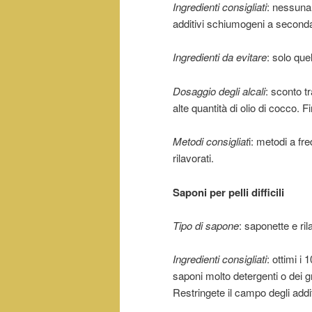
Ingredienti consigliati
: nessuna 
additivi schiumogeni a seconda 
Ingredienti da evitare
: solo quel
Dosaggio degli alcali
: sconto tr
alte quantità di olio di cocco. F
Metodi consigliat
i: metodi a fr
rilavorati.
Saponi per pelli difficili
Tipo di sapone
: saponette e rila
Ingredienti consigliati
: ottimi i
saponi molto detergenti o dei g
Restringete il campo degli addit