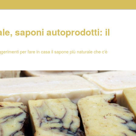
e, saponi autoprodotti: il
uggerimenti per fare in casa il sapone più naturale che c'è