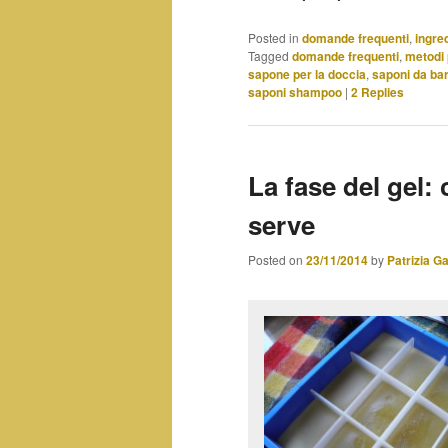
Posted in
domande frequenti
,
ingre
Tagged
domande frequenti
,
metodi 
sapone per la doccia
,
saponi da ba
saponi shampoo
|
2
Replies
La fase del gel:
serve
Posted on
23/11/2014
by
Patrizia G