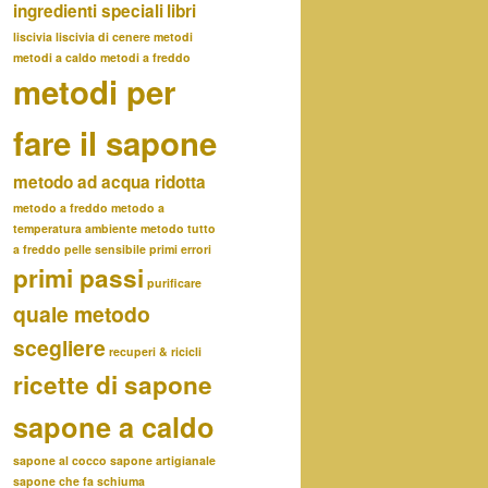
ingredienti speciali
libri
liscivia
liscivia di cenere
metodi
metodi a caldo
metodi a freddo
metodi per
fare il sapone
metodo ad acqua ridotta
metodo a freddo
metodo a
temperatura ambiente
metodo tutto
a freddo
pelle sensibile
primi errori
primi passi
purificare
quale metodo
scegliere
recuperi & ricicli
ricette di sapone
sapone a caldo
sapone al cocco
sapone artigianale
sapone che fa schiuma