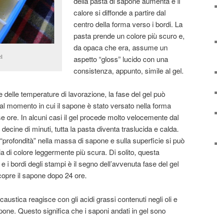
della pasta di sapone aumenta e il
calore si diffonde a partire dal
centro della forma verso i bordi. La
pasta prende un colore più scuro e,
da opaca che era, assume un
el
aspetto “gloss” lucido con una
consistenza, appunto, simile al gel.
e delle temperature di lavorazione, la fase del gel può
al momento in cui il sapone è stato versato nella forma
e ore. In alcuni casi il gel procede molto velocemente dal
 decine di minuti, tutta la pasta diventa traslucida e calda.
in “profondità” nella massa di sapone e sulla superficie si può
 di colore leggermente più scura. Di solito, questa
o e i bordi degli stampi è il segno dell’avvenuta fase del gel
opre il sapone dopo 24 ore.
caustica reagisce con gli acidi grassi contenuti negli oli e
pone. Questo significa che i saponi andati in gel sono