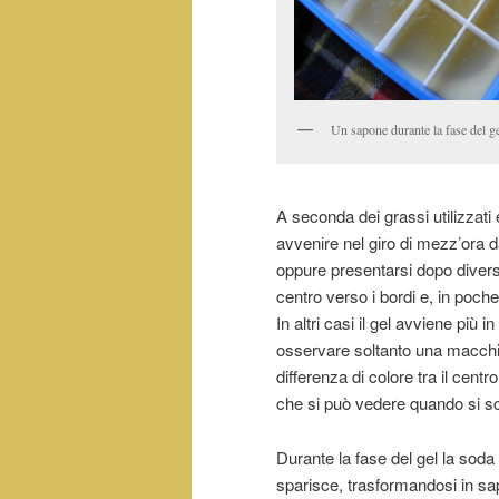
Un sapone durante la fase del g
A seconda dei grassi utilizzati 
avvenire nel giro di mezz’ora d
oppure presentarsi dopo divers
centro verso i bordi e, in poche
In altri casi il gel avviene più 
osservare soltanto una macchia
differenza di colore tra il centr
che si può vedere quando si sc
Durante la fase del gel la soda 
sparisce, trasformandosi in sa