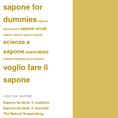
sapone for
dummies
sapone
sapone scrub
marocchino
saponi antichi
saponi liquidi
scienza e
sapone
sostenibilità
stampi
temperature di miscela
voglio fare il
sapone
LIBRI SUL SAPONE
Sapone fai-da-te: il ricettario
Sapone fai-da-te: il manuale
The Natural Soapmaking