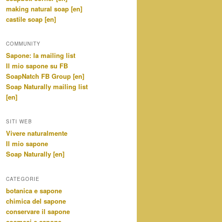
making natural soap [en]
castile soap [en]
COMMUNITY
Sapone: la mailing list
Il mio sapone su FB
SoapNatch FB Group [en]
Soap Naturally mailing list
[en]
SITI WEB
Vivere naturalmente
Il mio sapone
Soap Naturally [en]
CATEGORIE
botanica e sapone
chimica del sapone
conservare il sapone
cosmesi e sapone