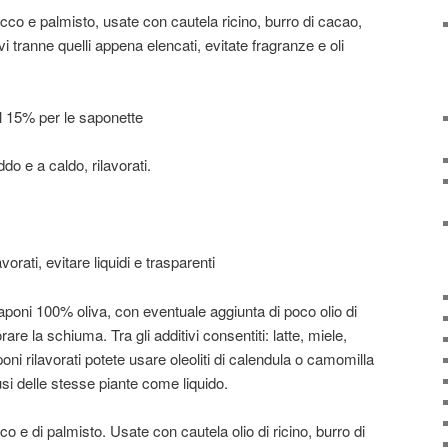
cocco e palmisto, usate con cautela ricino, burro di cacao,
tivi tranne quelli appena elencati, evitate fragranze e oli
e il 15% per le saponette
ddo e a caldo, rilavorati.
vorati, evitare liquidi e trasparenti
 saponi 100% oliva, con eventuale aggiunta di poco olio di
rare la schiuma. Tra gli additivi consentiti: latte, miele,
oni rilavorati potete usare oleoliti di calendula o camomilla
si delle stesse piante come liquido.
occo e di palmisto. Usate con cautela olio di ricino, burro di