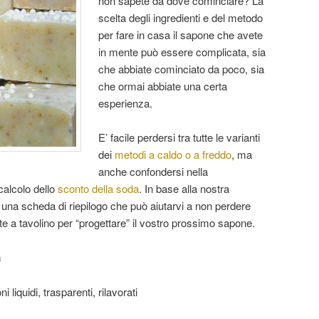
non sapete da dove cominciare? La
scelta degli ingredienti e del metodo
per fare in casa il sapone che avete
in mente può essere complicata, sia
che abbiate cominciato da poco, sia
che ormai abbiate una certa
esperienza.
E’ facile perdersi tra tutte le varianti
dei
metodi a caldo o a freddo
, ma
anche confondersi nella
calcolo dello
sconto della soda
. In base alla nostra
na scheda di riepilogo che può aiutarvi a non perdere
e a tavolino per “progettare” il vostro prossimo sapone.
a
i liquidi, trasparenti, rilavorati