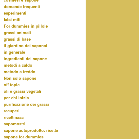
domande frequenti
esperimenti
falsi miti
For dummies in pillole
grassi animali
grassi di base
il giardino dei saponai
in generale
ingredienti del sapone
metodi a caldo
metodo a freddo
Non solo sapone
off topic
oli e grassi vegetali
per chi inizia
purificazione dei grassi
recuperi
ricettinaaa
sapomostri
sapone autoprodotto: ricette
sapone for dummies