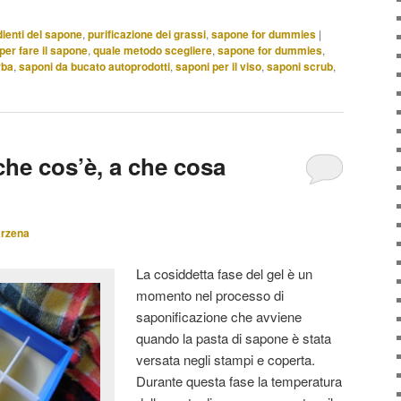
dienti del sapone
,
purificazione dei grassi
,
sapone for dummies
|
per fare il sapone
,
quale metodo scegliere
,
sapone for dummies
,
rba
,
saponi da bucato autoprodotti
,
saponi per il viso
,
saponi scrub
,
 che cos’è, a che cosa
arzena
La cosiddetta fase del gel è un
momento nel processo di
saponificazione che avviene
quando la pasta di sapone è stata
versata negli stampi e coperta.
Durante questa fase la temperatura