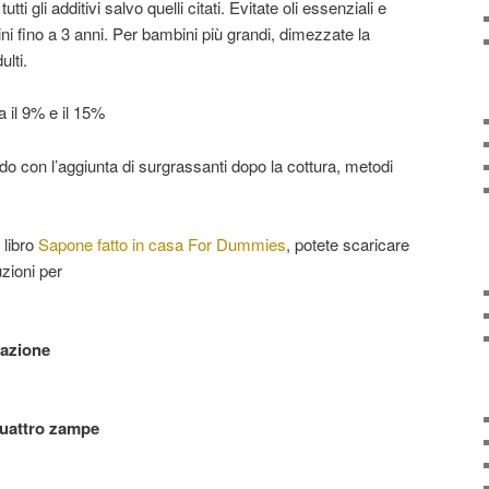
tti gli additivi salvo quelli citati. Evitate oli essenziali e
i fino a 3 anni. Per bambini più grandi, dimezzate la
ulti.
a il 9% e il 15%
o con l’aggiunta di surgrassanti dopo la cottura, metodi
 libro
Sapone fatto in casa For Dummies
, potete scaricare
uzioni per
lazione
quattro zampe