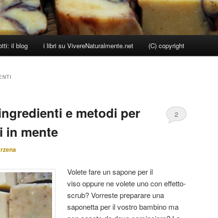
ti: il blog
i libri su VivereNaturalmente.net
(C) copyright
ENTI
ingredienti e metodi per
2
i in mente
arzena
Volete fare un sapone per il
viso oppure ne volete uno con effetto-
scrub? Vorreste preparare una
saponetta per il vostro bambino ma