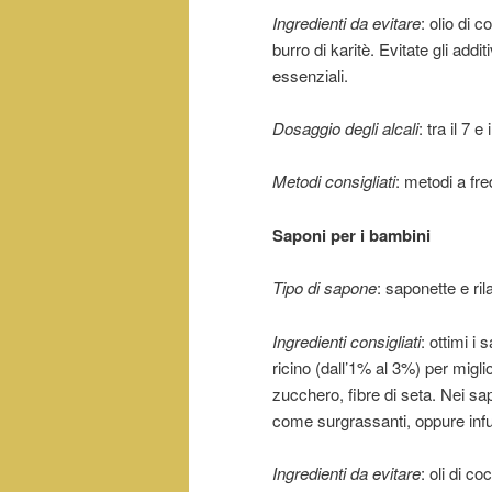
Ingredienti da evitare
: olio di 
burro di karitè. Evitate gli addi
essenziali.
Dosaggio degli alcali
: tra il 7 
Metodi consigliati
: metodi a fre
Saponi per i bambini
Tipo di sapone
: saponette e rila
Ingredienti consigliati
: ottimi i
ricino (dall’1% al 3%) per miglio
zucchero, fibre di seta. Nei sap
come surgrassanti, oppure infu
Ingredienti da evitare
: oli di c