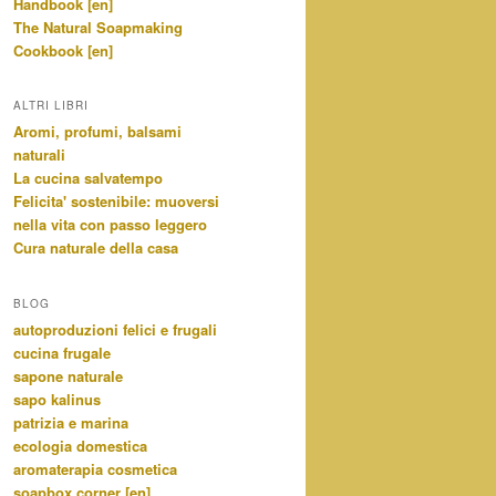
Handbook [en]
The Natural Soapmaking
Cookbook [en]
ALTRI LIBRI
Aromi, profumi, balsami
naturali
La cucina salvatempo
Felicita' sostenibile: muoversi
nella vita con passo leggero
Cura naturale della casa
BLOG
autoproduzioni felici e frugali
cucina frugale
sapone naturale
sapo kalinus
patrizia e marina
ecologia domestica
aromaterapia cosmetica
soapbox corner [en]